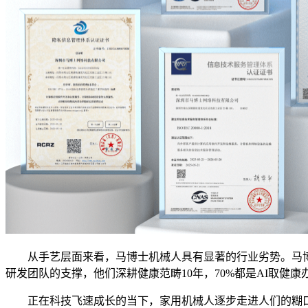
从手艺层面来看，马博士机械人具有显著的行业劣势。马博士
研发团队的支撑，他们深耕健康范畴10年，70%都是AI取健
正在科技飞速成长的当下，家用机械人逐步走进人们的糊口