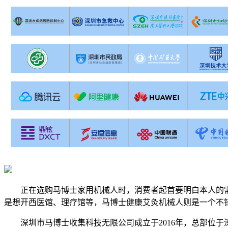
正在选购马博士家用机械人时，消费者起首要明白本人的需求
是想开西医馆、理疗馆等，马博士健康艾灸机械人则是一个不
深圳市马博士收集科技无限公司成立于2016年，总部位于深