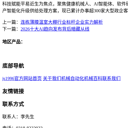
科技赋能平易近生为焦点，聚焦健康机械人、AI智能体、软件研
产智能化升级供给处理方案，现已累计办事超300家大型政企
上一篇：
连栋薄膜温室大棚行业标杆企业实力解析
下一篇：
2026十大AI趋向发布背后暗藏从线
地区产品：
底部导航
js1996官方网站首页
关于我们
机械自动化
机械百科
联系我们
友情链接
联系方式
联系人：李先生