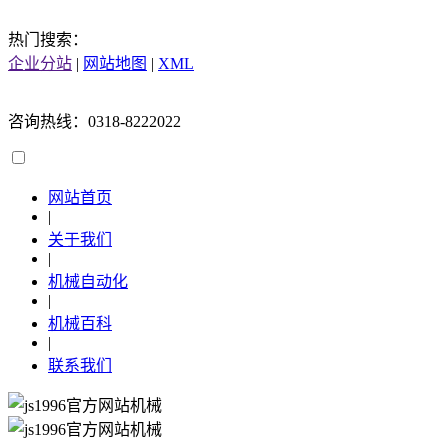
热门搜索：
企业分站
|
网站地图
|
XML
咨询热线：0318-8222022
网站首页
|
关于我们
|
机械自动化
|
机械百科
|
联系我们