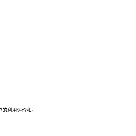
户的利用评价和。