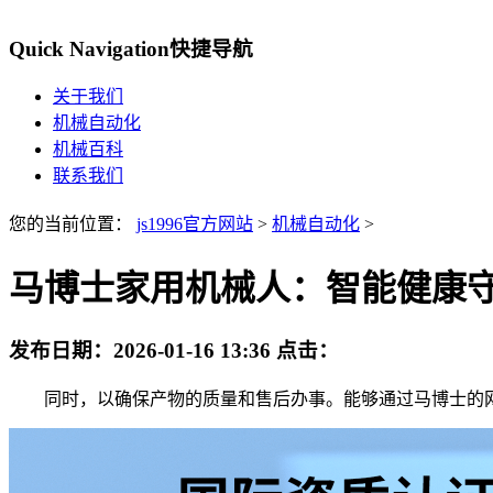
Quick Navigation
快捷导航
关于我们
机械自动化
机械百科
联系我们
您的当前位置：
js1996官方网站
>
机械自动化
>
马博士家用机械人：智能健康
发布日期：
2026-01-16 13:36
点击：
同时，以确保产物的质量和售后办事。能够通过马博士的网