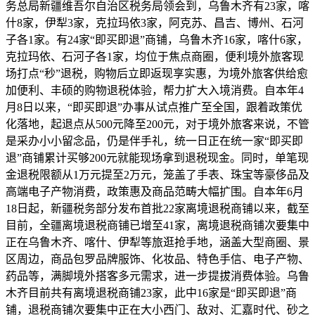
务总局新疆维吾尔自治区税务局领会到，乌鲁木齐有23家，喀
什8家，伊犁3家，克拉玛依3家，阿克苏、昌吉、博州、石河
子各1家。有24家“即买即退”商铺，乌鲁木齐16家，喀什6家，
克拉玛依、石河子各1家，均位于焦点商圈，便利境外旅客现
场打点“秒”退税，购物后立即返现享实惠，为境外旅客供给愈
加便利、丰硕的购物退税体验，帮力扩大入境消费。自本年4
月8日以来，“即买即退”办事从试点推广至全国，跟着政策优
化落地，起退点从500元降至200元，对于境外旅客来说，不管
是采办小小留念品，仍是伴手礼，统一日正在统一家“即买即
退”商铺累计买够200元就能现场拿到退税现金。同时，单笔现
金退税限额从1万元提至2万元，笼盖了手表、珠宝等豪侈品及
高端电子产物消费，政策惠及商品范畴大幅扩围。自本年6月
18日起，新疆税务部分发布首批22家离境退税商铺以来，截至
目前，全疆离境退税商铺已增至41家，离境退税商铺次要集中
正在乌鲁木齐、喀什、伊犁等旅逛抢手地，涵盖大型商圈、景
区周边，商品包罗品牌服饰、化妆品、特色手信、电子产物、
药品等，满脚境外搭客多元需求，进一步提拔消费体验。乌鲁
木齐目前共有离境退税商铺23家，此中16家是“即买即退”商
铺，退税商铺次要集中正在大小西门、敌对、汇嘉时代、砂之