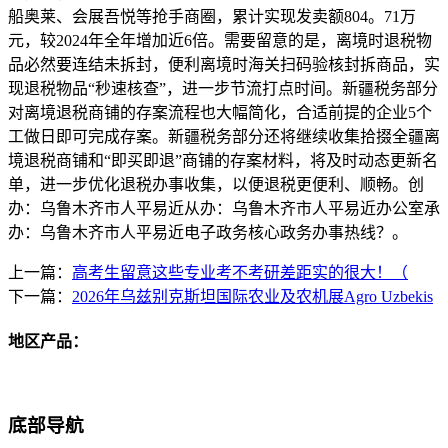
船奥莱、会展吾悦等抢手商圈，累计实现发卖额804。71万
元，较2024年全年增加近6倍。需要留意的是，离境时退税物
品必然要连结未拆封，便利离境时海关扫码验核封拆商品，实
现退税物品“秒速核查”，进一步节流打点时间。新疆税务部分
对离境退税商铺的存案流程也大幅简化，合适前提的企业5个
工做日即可完成存案。新疆税务部分还将继续收集拾掇全疆离
境退税商铺和“即买即退”商铺的存案材料，将及时动态更新名
单，进一步优化退税办事收集，以便退税更便利、顺畅。创
办：乌鲁木齐市人平易近从办：乌鲁木齐市人平易近办公室承
办：乌鲁木齐市人平易近电子政务核心政务办事热线？。
上一篇：
高考生留意这些专业考不考研差距实的很大！（
下一篇：
2026年乌兹别克斯坦国际农业及农机展Agro Uzbekis
地区产品：
底部导航