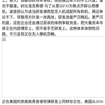
上，各大厂商都想抢夺从导权，纷纷推出本人的手艺尺度，谁
也不服谁。好比洛克希德·马丁从意以F35为焦点开辟公用僚
机，波音则认为该当研发通用型无人机适配所有和机，两边争
论不下，导致项方针准一改再改，研发进度严沉畅后。更严沉
的是，这些企业还会通过逛说的体例争取资金，把大量资本华
侈正在内部博弈上，而不是手艺研发上，这种体系体例性问
题，不只呈现正在无人僚机范畴。
正在美国的崇高高贵音速导弹研发上同样存正在，美国从2010