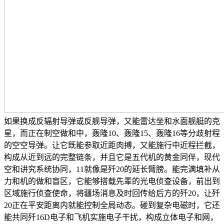
如果换成反辐射导弹或反舰导弹，又能雷达坐和水面舰艇的克
星，而正在制空做和中，轰隆10、轰隆15、轰隆16等分歧射程
的空空导弹。让它既能参取近距肉搏，又能施行中近程拦截，
构成从近到远的完整链条，并且它是五代机的黄金同伴，现代
空和讲究系统协同，11就像是歼20的延长臂膀。能完满填补从
力和机的做和盲区，它能够搭载先辈的光电侦查设备，前出到
区域施行侦查使命，将疆场消息及时回传给后方的歼20，让歼
20正在平安距离内就能控制全局动态。碰到复杂电磁时，它还
能共同歼16D电子和飞机实施电子干扰，构成立体电子和网，