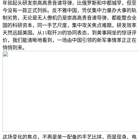
年就起头研发崇高高贵音速导弹，比俄罗斯和中都城早，但至
今没有一款正式列拆。反不雅中国，凭仗集中力量办大事的轨
制劣势，无论是无人僚机仍是崇高高贵音速导弹，都能整合全
国的科研资本，同一手艺尺度，集中攻关焦点难题，研发效率
天然远超美国。从11取歼20的协同表态，到美事网坐的惊讶评
价，我们能清晰地看到，一场由中国引领的新军事情革正正在
悄悄到来。
这场变化的焦点，不再是单一配备的手艺比拼，而是现身、电