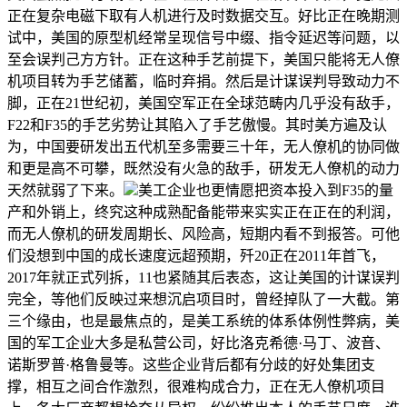
正在复杂电磁下取有人机进行及时数据交互。好比正在晚期测
试中，美国的原型机经常呈现信号中缀、指令延迟等问题，以
至会误判己方方针。正在这种手艺前提下，美国只能将无人僚
机项目转为手艺储蓄，临时弃捐。然后是计谋误判导致动力不
脚，正在21世纪初，美国空军正在全球范畴内几乎没有敌手，
F22和F35的手艺劣势让其陷入了手艺傲慢。其时美方遍及认
为，中国要研发出五代机至多需要三十年，无人僚机的协同做
和更是高不可攀，既然没有火急的敌手，研发无人僚机的动力
天然就弱了下来。
美工企业也更情愿把资本投入到F35的量
产和外销上，终究这种成熟配备能带来实实正在正在的利润，
而无人僚机的研发周期长、风险高，短期内看不到报答。可他
们没想到中国的成长速度远超预期，歼20正在2011年首飞，
2017年就正式列拆，11也紧随其后表态，这让美国的计谋误判
完全，等他们反映过来想沉启项目时，曾经掉队了一大截。第
三个缘由，也是最焦点的，是美工系统的体系体例性弊病，美
国的军工企业大多是私营公司，好比洛克希德·马丁、波音、
诺斯罗普·格鲁曼等。这些企业背后都有分歧的好处集团支
撑，相互之间合作激烈，很难构成合力，正在无人僚机项目