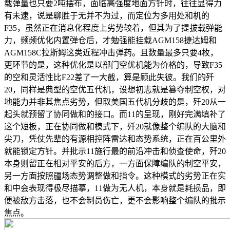
载弹量也只要2吨摆布，面临高强度地面方针时，往往显得力
有未逮，说是聊胜于无并不为过，而定位为多用处和机的
F35，虽然正在消息化程度上劣势较着，但其为了提拔载弹能
力，频频优化内置弹仓后，才勉强能挂载AGM158捷达姆和
AGM158C拉斯姆这类近程冲击弹药。且数量最多只要4枚，
更环节的是，这种优化是以部门空优机能为价格的，导致F35
的空和灵活性比F22差了一大截，算是顾此失彼。我们的歼
20，同样是典型的空优五代机，设想初志就是篡夺制空权，对
地能力并非其焦点劣势，但取美国五代机分歧的是，歼20从一
起头就预留了协同做和的接口。而11的呈现，刚好完满填补了
这个短板，正在协同做和模式下，歼20就像整个编队的大脑和
尖刀，凭仗先辈的有源相控阵雷达和态势系统，正在百公里外
就能锁定方针。并批示11施行最的前沿冲击和侦查使命，歼20
本身则留正在相对平安的后方，一方面保障编队的制空平安，
另一方面按照疆场态势调整做和指令。这种模式的劣势正在实
和中会表现得极尽描摹，11做为无人机，本身就是耗损品，即
便被敌方击落，也不会制员伤亡，更不会影响整个编队的批示
焦点。