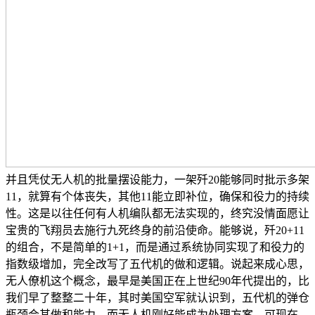
并且凭仗无人机的批量摆设能力，一架歼20能够同时批示多架
11，就算有个体丧失，其他11能立即补位，确保和役力的持续
性。这是以往任何有人机编队都无法实现的，终究没情面愿让
宝贵的飞翔员去施行九死终身的前沿使命。能够说，歼20+11
的组合，不是简单的1+1，而是通过系统协同实现了和役力的
指数级增加，完全改写了五代机的做和逻辑。说起来成心思，
无人僚机这个概念，最早是美国正在上世纪90年代提出的，比
我们早了整整二十年，其时美国空军就认识到，五代机的弹仓
瓶颈会其做和能力。而无人机刚好能成为处理方案，可现在，