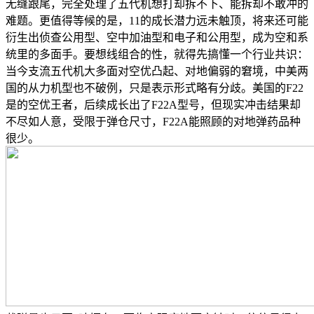
无缝跟尾，完全处理了五代机想打却拆不下、能拆却不敢冲的
难题。更值得等候的是，11的成长潜力远未触顶，将来还可能
衍生出侦查公用型、空中加油型和电子和公用型，成为空和系
统里的多面手。要想线组合的性，就得先搞懂一个行业共识：
当今支流五代机大多面对空优凸起、对地偏弱的窘境，中美两
国的从力机型也不破例，只是表示形式略有分歧。美国的F22
是的空优王者，后续成长出了F22A型号，但现实冲击结果却
不尽如人意，受限于弹仓尺寸，F22A能照顾的对地弹药品种
很少。