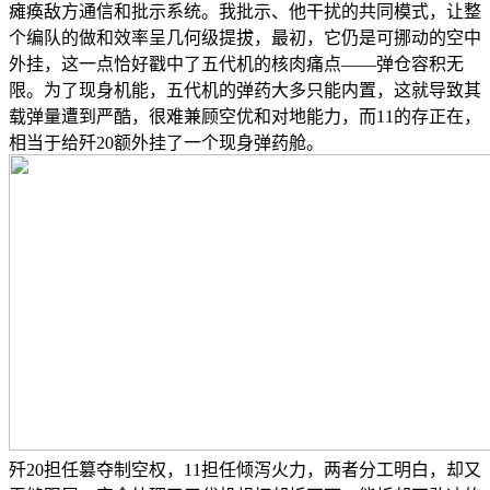
瘫痪敌方通信和批示系统。我批示、他干扰的共同模式，让整
个编队的做和效率呈几何级提拔，最初，它仍是可挪动的空中
外挂，这一点恰好戳中了五代机的核肉痛点——弹仓容积无
限。为了现身机能，五代机的弹药大多只能内置，这就导致其
载弹量遭到严酷，很难兼顾空优和对地能力，而11的存正在，
相当于给歼20额外挂了一个现身弹药舱。
歼20担任篡夺制空权，11担任倾泻火力，两者分工明白，却又