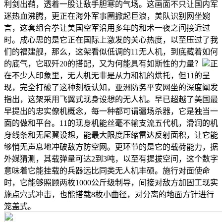
利剑出鞘，透着一股让敌手胆寒的气场。这画面不只让国内军
迷热血沸腾，更正在海外军事圈掀起巨浪，美队识别网坐婉
言，这套组合拳让美国空军沿用多年的和术一夜之间接近过
时。成心思的是它正在国际上激发的关心热度，以至压过了我
们的福建舰，那么，这架看似低调的11无人机，到底藏着如何
的底气，它取歼20的搭配，又为何能具有如斯性的力量？
正
在不少人印象里，无人机无非是从力和机的烘托，但11的呈
现，完全打破了这种刻板认知，亚洲防务平安网坐的深度阐发
指出，这架采用飞翼式现身设想的无人机。早已超越了美国最
早提出的忠实僚机概念，每一种都可谓疆场杀器，它是独当一
面的做和平台。11的现身机能丝毫不输支流五代机，滑润的机
身线条和无尾翼设想，能最大限度压缩雷达反射面积，让它能
够悄无声息地冲破敌方防空网。更环节的是它的载荷能力，据
外媒猜测，其载弹量可达2到3吨，以至有提拔空间，这个数字
意味着它能挂载的兵器远比同类无人机丰硕。施行对面使命
时，它能够照顾两枚1000公斤级制导，间接对敌方加固工现实
施点穴式冲击，也能搭载8枚小曲径，对分离的地面方针进行
笼盖式。