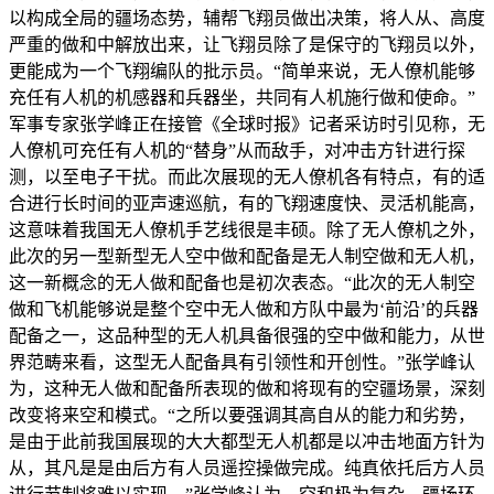
以构成全局的疆场态势，辅帮飞翔员做出决策，将人从、高度
严重的做和中解放出来，让飞翔员除了是保守的飞翔员以外，
更能成为一个飞翔编队的批示员。“简单来说，无人僚机能够
充任有人机的机感器和兵器坐，共同有人机施行做和使命。”
军事专家张学峰正在接管《全球时报》记者采访时引见称，无
人僚机可充任有人机的“替身”从而敌手，对冲击方针进行探
测，以至电子干扰。而此次展现的无人僚机各有特点，有的适
合进行长时间的亚声速巡航，有的飞翔速度快、灵活机能高，
这意味着我国无人僚机手艺线很是丰硕。除了无人僚机之外，
此次的另一型新型无人空中做和配备是无人制空做和无人机，
这一新概念的无人做和配备也是初次表态。“此次的无人制空
做和飞机能够说是整个空中无人做和方队中最为‘前沿’的兵器
配备之一，这品种型的无人机具备很强的空中做和能力，从世
界范畴来看，这型无人配备具有引领性和开创性。”张学峰认
为，这种无人做和配备所表现的做和将现有的空疆场景，深刻
改变将来空和模式。“之所以要强调其高自从的能力和劣势，
是由于此前我国展现的大大都型无人机都是以冲击地面方针为
从，其凡是是由后方有人员遥控操做完成。纯真依托后方人员