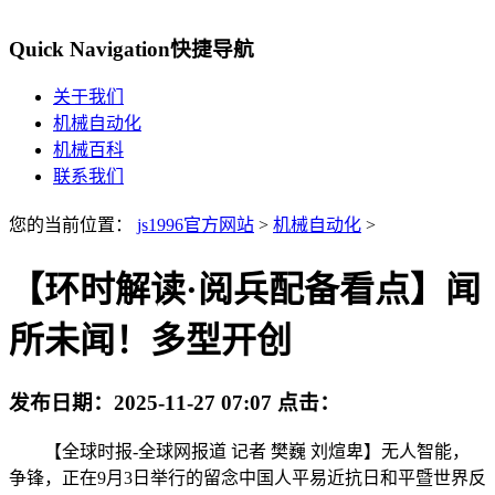
Quick Navigation
快捷导航
关于我们
机械自动化
机械百科
联系我们
您的当前位置：
js1996官方网站
>
机械自动化
>
【环时解读·阅兵配备看点】闻
所未闻！多型开创
发布日期：
2025-11-27 07:07
点击：
【全球时报-全球网报道 记者 樊巍 刘煊卑】无人智能，
争锋，正在9月3日举行的留念中国人平易近抗日和平暨世界反