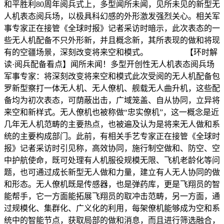
和平胜利80周年阅兵式上，多型闻所未闻，见所未见的新型无
人机表态阅兵场，以极具科幻感的外形激发强烈关心。相关军
事专家正在接管《全球时报》记者采访时暗示，此次表态的一
些无人机配备不只外形新，并且概念新，其所表现的做和将现
有的空疆场景，深刻改变将来空和模式。
【环时解
读·阅兵配备看点】闻所未闻！多型开创性无人机表态阅兵场
军事专家：将深刻改变将来空和模式此次受阅的无人机配备包
罗新型察打一体无人机、无人僚机、舰载无人曲升机，这些配
备均为初次表态，可荫蔽出击，广域笼盖、自从协同，立异将
来空和新样式。无人僚机也被称做“忠实僚机”，这一概念是近
几年无人机范畴的主要热点，也被遍及认为是将来无人做和系
统的主要构成部门。此前，有相关手艺专家正在接管《全球时
报》记者采访时引见称，高效协同，施行制空做和、防空、空
中护航使命，既可处理有人机服役规模无限、飞机老龄化等问
题，也可通过成长新型无人做和力量，建立有人无人协同的做
和形态。无人僚机既是传感器，也是弹药库，更是飞翔员的智
能帮手，它一方面能拓展飞翔员的取冲击范畴，另一方面，通
过规模化、集群化、广义化的利用，每架僚机能够成为空和系
统中的智能节点，获取局部的做和消息，而且进行筛选融合，