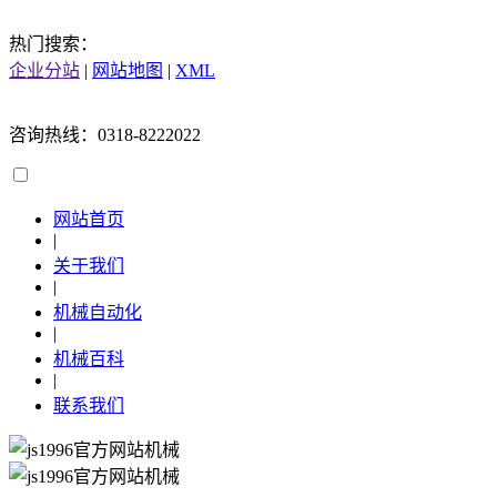
热门搜索：
企业分站
|
网站地图
|
XML
咨询热线：0318-8222022
网站首页
|
关于我们
|
机械自动化
|
机械百科
|
联系我们