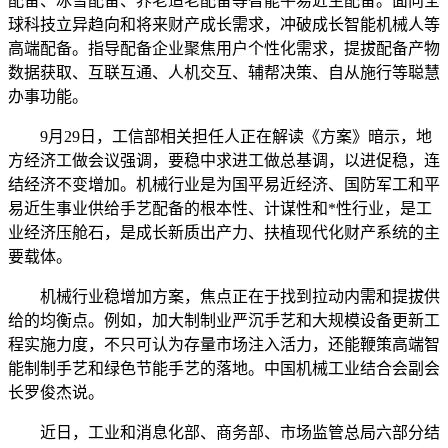
配备、冰雪配备、养老适老配备等智能平易近生配备。面向全
球科技立异趋向和将来财产成长需求，冲破成长智能机械人等
高端配备。指导配备企业聚焦用户个性化需求，提拔配备产物
数据获取、互联互通、人机交互、辅帮决策、自从施行等聪慧
办事功能。
9月29日，工信部相关担任人正在解读《方案》暗示，地
方经济工做会议强调，要稳中求进工做总基调，以进促稳，连
结经济不变增加。机械行业是为国平易近经济、国防军工和平
易近生事业供给手艺配备的根本性、计谋性和*性行业，是工
业经济压舱石，是成长新质出产力、扶植现代化财产系统的主
要载体。
机械行业稳增加方案，焦点正在于找到拉动内需和提拔供
给的均衡点。例如，加大制制业严沉手艺和大规模设备更新工
程实施力度，不只可认为存量市场注入活力，还能鞭策高端智
能制制手艺和绿色节能手艺的落地。中国机械工业结合会副会
长罗俊杰说。
近日，工业和消息化部、商务部、市场监管总局六部分结