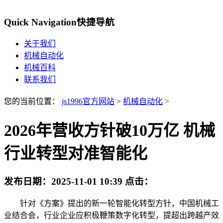
Quick Navigation
快捷导航
关于我们
机械自动化
机械百科
联系我们
您的当前位置：
js1996官方网站
>
机械自动化
>
2026年营收方针破10万亿 机械
行业转型对准智能化
发布日期：
2025-11-01 10:39
点击：
针对《方案》提出的新一轮智能化转型方针，中国机械工
业结合会，行业企业应积极鞭策数字化转型，提超出跨越产效