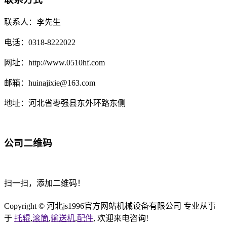
联系人：李先生
电话：0318-8222022
网址：http://www.0510hf.com
邮箱：huinajixie@163.com
地址：河北省枣强县东外环路东侧
公司二维码
扫一扫，添加二维码！
Copyright © 河北js1996官方网站机械设备有限公司 专业从事
于
托辊
,
滚筒
,
输送机
,
配件
, 欢迎来电咨询!