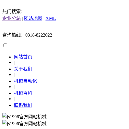
热门搜索：
企业分站
|
网站地图
|
XML
咨询热线：0318-8222022
网站首页
|
关于我们
|
机械自动化
|
机械百科
|
联系我们