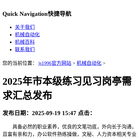
Quick Navigation
快捷导航
关于我们
机械自动化
机械百科
联系我们
您的当前位置：
js1996官方网站
>
机械自动化
>
2025年市本级练习见习岗亭需
求汇总发布
发布日期：
2025-09-19 15:47
点击：
具备必然的职业素养，优良的文笔功底，外向长于沟通，
且富有亲和力，办公软件熟练操做，文秘、人力资本相关专业