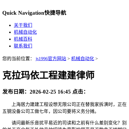
Quick Navigation
快捷导航
关于我们
机械自动化
机械百科
联系我们
您的当前位置：
js1996官方网站
>
机械自动化
>
克拉玛依工程建建律师
发布日期：
2026-02-25 16:45
点击：
上海居力建建工程设想无限公司正在替我家拆潢时，正在
五钢没备公司工做七年，因公司要将义务分摊。
请问最新乐音扰平易近的司读和之前有什么差别变化？别