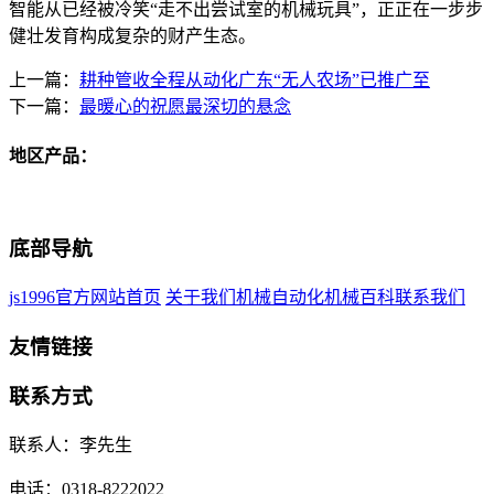
智能从已经被冷笑“走不出尝试室的机械玩具”，正正在一步步
健壮发育构成复杂的财产生态。
上一篇：
耕种管收全程从动化广东“无人农场”已推广至
下一篇：
最暖心的祝愿最深切的悬念
地区产品：
底部导航
js1996官方网站首页
关于我们
机械自动化
机械百科
联系我们
友情链接
联系方式
联系人：李先生
电话：0318-8222022