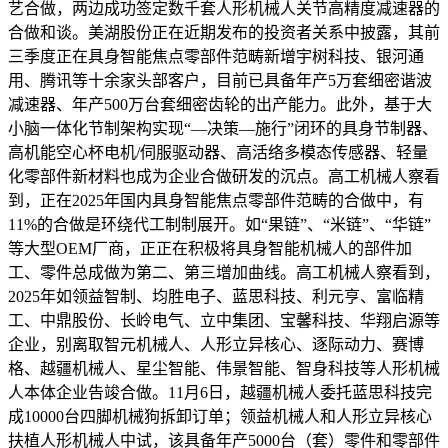
艺合做，两边成功签定数千套人形机械人关节高精度减速器的
合做和谈。美湖股份正在近期发布的投资者关系中披露，其前
三季度正在具身智能焦点零部件范畴新增宇树科技、银河通
用、腾讯等十余家头部客户，目前已具备年产5万套细密谐波
减速器、年产500万台套细密齿轮的出产能力。此外，基于大
小脑一体化节制架构实现“—决策—施行”闭环的具身节制器、
高机能空心杯电机/伺服驱动器、高活络多模态传感器、轻量
化零部件新材料也成为企业合做研发的沉点。高工机械人察看
到，正在2025年国内具身智能焦点零部件范畴的合做中，有
11%的合做是环绕代工制制展开。如“果链”、“米链”、“华链”
等大型OEM厂商，正正在积极将具身智能机械人的部件加
工、零件总成做为第二、第三增加曲线。高工机械人察看到，
2025年如领益智制、均胜电子、蓝思科技、利元亨、富临精
工、中鼎股份、长岭电气、立中集团、宝馨科技、华翔启源等
企业，别离取智元机械人、人形立异核心、逐际动力、赛博
格、越疆机械人、星尘智能、伟景智能、智身科技等人形机械
人本体企业告竣合做。11月6日，越疆机械人委托蓝思科技完
成10000台四脚机械狗拆卸订单；领益机械人和人形立异核心
扶植人形机械人中试，该具备年产5000台（套）零件和零部件