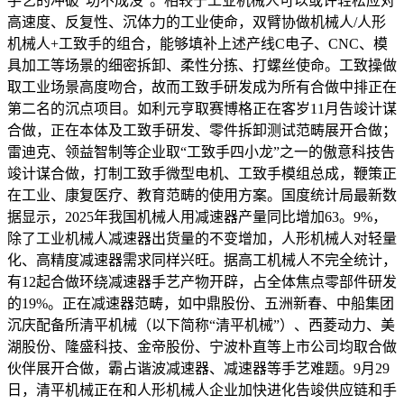
手艺的冲破“功不成没”。相较于工业机械人可以或许轻松应对
高速度、反复性、沉体力的工业使命，双臂协做机械人/人形
机械人+工致手的组合，能够填补上述产线C电子、CNC、模
具加工等场景的细密拆卸、柔性分拣、打螺丝使命。工致操做
取工业场景高度吻合，故而工致手研发成为所有合做中排正在
第二名的沉点项目。如利元亨取赛博格正在客岁11月告竣计谋
合做，正在本体及工致手研发、零件拆卸测试范畴展开合做；
雷迪克、领益智制等企业取“工致手四小龙”之一的傲意科技告
竣计谋合做，打制工致手微型电机、工致手模组总成，鞭策正
在工业、康复医疗、教育范畴的使用方案。国度统计局最新数
据显示，2025年我国机械人用减速器产量同比增加63。9%，
除了工业机械人减速器出货量的不变增加，人形机械人对轻量
化、高精度减速器需求同样兴旺。据高工机械人不完全统计，
有12起合做环绕减速器手艺产物开辟，占全体焦点零部件研发
的19%。正在减速器范畴，如中鼎股份、五洲新春、中船集团
沉庆配备所清平机械（以下简称“清平机械”）、西菱动力、美
湖股份、隆盛科技、金帝股份、宁波朴直等上市公司均取合做
伙伴展开合做，霸占谐波减速器、减速器等手艺难题。9月29
日，清平机械正在和人形机械人企业加快进化告竣供应链和手