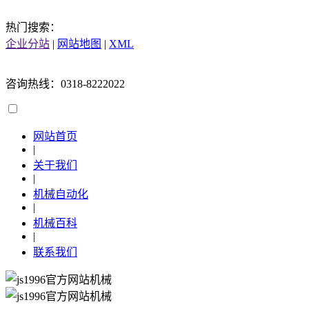
热门搜索：
企业分站
|
网站地图
|
XML
咨询热线：0318-8222022
网站首页
|
关于我们
|
机械自动化
|
机械百科
|
联系我们