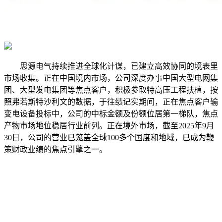
思源电气持续推进全球化计谋，已建立高效协同的境表里
市场收集。正在中国境内市场，公司深度办事中国大型电网集
团、大型发电集团等焦点客户，积极参取特高压工程扶植，按
照弗若斯特沙利文的数据，于往绩记实期间，正在焦点客户输
变电设备投标中，公司的中标金额及份额位居第一梯队，焦点
产物市场地位稳居行业前列。正在境外市场，截至2025年9月
30日，公司的营业已笼盖全球100多个国度和地域，已成为鞭
策财政业绩的焦点引擎之一。