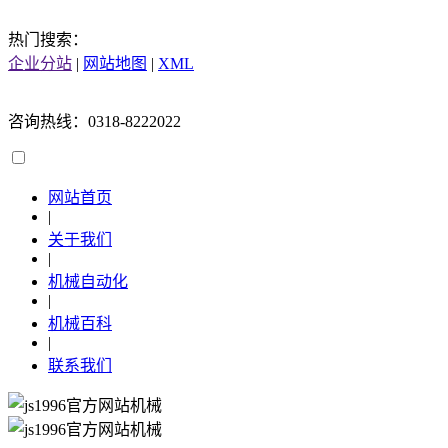
热门搜索：
企业分站
|
网站地图
|
XML
咨询热线：0318-8222022
网站首页
|
关于我们
|
机械自动化
|
机械百科
|
联系我们