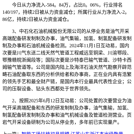
今日从力净流入-584。84万，占比0。06%，行业排名
140/197，持续2日被从力资金减仓；所属行业从力净流入-2。
86亿，持续2日被从力资金减仓。
3、中石化石油机械股份无限公司的从停业务是油气开采
高端配备研发制制及办事，油气集输，加氢、制氢配备研发制
制及办事和石油机械设备检测。2024年11月1日互动易，国内
次要是川气东送二线天然气管道工程威远至铜梁、川渝鄂段、
鄂豫赣皖浙闽段等；国际次要是沙特泰巴输气管道、沙特卡西
姆输气管道等。公司是国内陆上及海洋石油天然气勘察开辟范
畴石油配备取东西的分析供给者和办事商，正在业内具有浩繁
的领先手艺和最全财产链，是国内本行业最具代表性企业；公
司的压裂设备、钻头东西都处于世界领先。
2、按照2025年6月12日互动易：公司处置的次要营业为油
气开采高端配备和东西的研发制制及办事，油气集输，加氢、
制氢配备研发制制及办事和油气机械设备及管道检测营业。页
岩气开采设备研制为公司从停业务，多年前已实现量产。