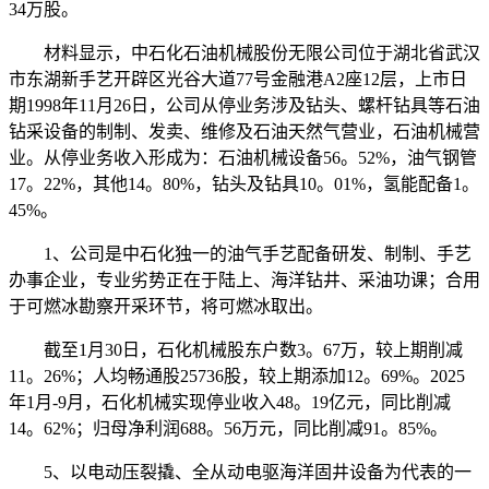
34万股。
材料显示，中石化石油机械股份无限公司位于湖北省武汉
市东湖新手艺开辟区光谷大道77号金融港A2座12层，上市日
期1998年11月26日，公司从停业务涉及钻头、螺杆钻具等石油
钻采设备的制制、发卖、维修及石油天然气营业，石油机械营
业。从停业务收入形成为：石油机械设备56。52%，油气钢管
17。22%，其他14。80%，钻头及钻具10。01%，氢能配备1。
45%。
1、公司是中石化独一的油气手艺配备研发、制制、手艺
办事企业，专业劣势正在于陆上、海洋钻井、采油功课；合用
于可燃冰勘察开采环节，将可燃冰取出。
截至1月30日，石化机械股东户数3。67万，较上期削减
11。26%；人均畅通股25736股，较上期添加12。69%。2025
年1月-9月，石化机械实现停业收入48。19亿元，同比削减
14。62%；归母净利润688。56万元，同比削减91。85%。
5、以电动压裂撬、全从动电驱海洋固井设备为代表的一