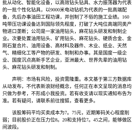
批从动化、智能化设备，以高效钻头钻具、水力振荡器为代表
的一批个性化钻具，以9000米电动钻机为代表的一批高端配
备，先后办事油田工程功课，并创制了不俗的施工业绩。160
吨带压功课设备达到国际领先程度，打破了大吨位高端同类产
物进口垄断；公司是一家油用钻头，麻花钻头研发和制制企
业。次要处置油用钻头、矿用钻头、麻花钻头、硬质合金、金
刚石复合片、油用设备、高材料及器件、木业、纸业、天然
气、精细化工等产物的研发、制制和办事。其是国度一级企
业、国度沉点高新手艺企业，亚洲最大、世界先辈的油用钻
头、麻花钻头研发和制制。
声明：市场有风险，投资需隆重。本文基于第三方数据库
从动发布，不代表新浪财经概念，任何正在本文呈现的消息均
只做为参考，不形成小我投资。若有收支请以现实通知布告为
准。若有疑问，请联系前往搜狐，查看更多。
该股筹码平均买卖成本为7。75元，近期筹码关心程度削
弱；目前股价正在压力位8。20和支持位7。45之间，能够做区
间波段。