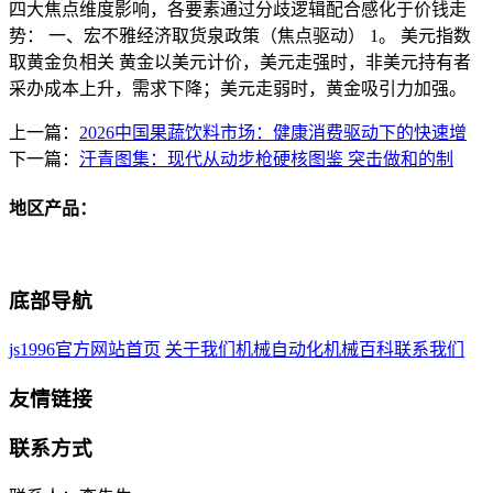
四大焦点维度影响，各要素通过分歧逻辑配合感化于价钱走
势： 一、宏不雅经济取货泉政策（焦点驱动） 1。 美元指数
取黄金负相关 黄金以美元计价，美元走强时，非美元持有者
采办成本上升，需求下降；美元走弱时，黄金吸引力加强。
上一篇：
2026中国果蔬饮料市场：健康消费驱动下的快速增
下一篇：
汗青图集：现代从动步枪硬核图鉴 突击做和的制
地区产品：
底部导航
js1996官方网站首页
关于我们
机械自动化
机械百科
联系我们
友情链接
联系方式