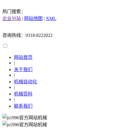
热门搜索：
企业分站
|
网站地图
|
XML
咨询热线：0318-8222022
网站首页
|
关于我们
|
机械自动化
|
机械百科
|
联系我们