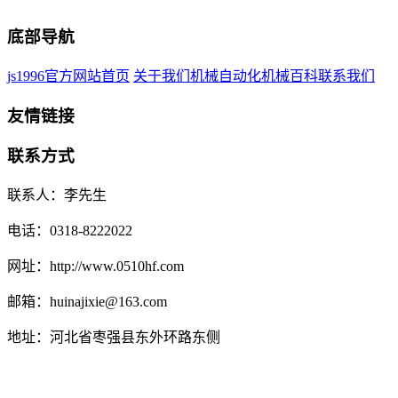
底部导航
js1996官方网站首页
关于我们
机械自动化
机械百科
联系我们
友情链接
联系方式
联系人：李先生
电话：0318-8222022
网址：http://www.0510hf.com
邮箱：huinajixie@163.com
地址：河北省枣强县东外环路东侧