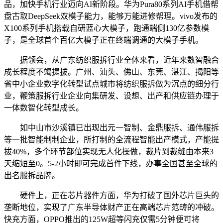
品，加快手机行业迈向AI新阶段。华为Pura80系列AI手机借帮
盘古取DeepSeek双模子能力，能够万能进修帮理。vivo发布的
X100系列手机搭载自研蓝心大模子，跑通端侧130亿参数模
子，是全球首个百亿大模子正在终端调通的大模子手机。
据领会，从广东纺织服拆行业全体来看，近年来数智融合
成长程度不竭提拔。广州、汕头、佛山、东莞、湛江、揭阳等
省中小企业数字化转型试点城市将纺织服拆做为沉点的细分行
业，鞭策服拆行业企业向集研发、设想、出产和供应链办理于
一体数智化转型成长。
如中山市沙溪镇已出现出元一智制、金鼎服拆、通伟服拆
等一批智能制制企业，所打制的全流程智能出产模式，产能提
拔40%，多个环节部位实现无人化操做，裁片到裁缝由本来3
天缩短至0。5-2小时即可完成首件下线，办事全国甚至全球的
出名服拆品牌。
硬件上，正在芯片器件方面，华为打破了国外芯片巨头的
垄断地位，实现了广东半导体财产正在高端芯片范畴的冲破。
快充方面，OPPO推出的125W超等闪充仅需5分钟便可将