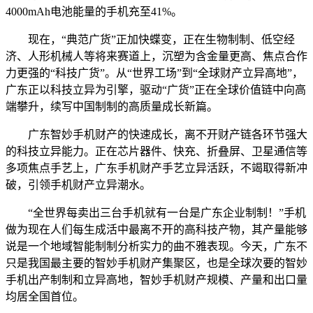
4000mAh电池能量的手机充至41%。
现在，“典范广货”正加快蝶变，正在生物制制、低空经
济、人形机械人等将来赛道上，沉塑为含金量更高、焦点合作
力更强的“科技广货”。从“世界工场”到“全球财产立异高地”，
广东正以科技立异为引擎，驱动“广货”正在全球价值链中向高
端攀升，续写中国制制的高质量成长新篇。
广东智妙手机财产的快速成长，离不开财产链各环节强大
的科技立异能力。正在芯片器件、快充、折叠屏、卫星通信等
多项焦点手艺上，广东手机财产手艺立异活跃，不竭取得新冲
破，引领手机财产立异潮水。
“全世界每卖出三台手机就有一台是广东企业制制！”手机
做为现在人们每生成活中最离不开的高科技产物，其产量能够
说是一个地域智能制制分析实力的曲不雅表现。今天，广东不
只是我国最主要的智妙手机财产集聚区，也是全球次要的智妙
手机出产制制和立异高地，智妙手机财产规模、产量和出口量
均居全国首位。