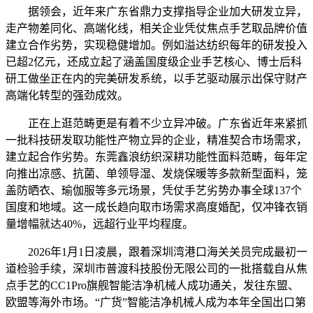
据领会，近年来广东省鼎力支撑指导企业加大研发立异，
走产物差同化、高端化线，相关企业凭仗焦点手艺取品牌价值
建立合作劣势，实现稳健增加。例如溢达纺织每年的研发投入
已超2亿元，还成立起了涵盖国度级企业手艺核心、博士后科
研工做坐正在内的完美研发系统，以手艺驱动展示出保守财产
高端化转型的强劲成效。
正在上逛范畴更是有着不少立异冲破。广东省近年来紧抓
一批科技研发取功能性产物立异的企业，精准契合市场需求，
建立起合作劣势。东莞鑫浪纺织深耕功能性面料范畴，每年定
向推出凉感、抗菌、单领导湿、发烧保暖等多款新型面料，笼
盖防晒衣、瑜伽服等多元场景，凭仗手艺劣势办事全球137个
国度和地域。这一成长趋向取市场需求高度婚配，仅冲锋衣销
量增幅就达40%，远超行业平均程度。
2026年1月1日凌晨，跟着深圳湾港口海关关员完成最初一
道检验手续，深圳市普渡科技股份无限公司的一批搭载自从焦
点手艺的CC1Pro旗舰智能洁净机械人成功通关，发往东盟、
欧盟等海外市场。“广货”智能洁净机械人成为本年全国出口第