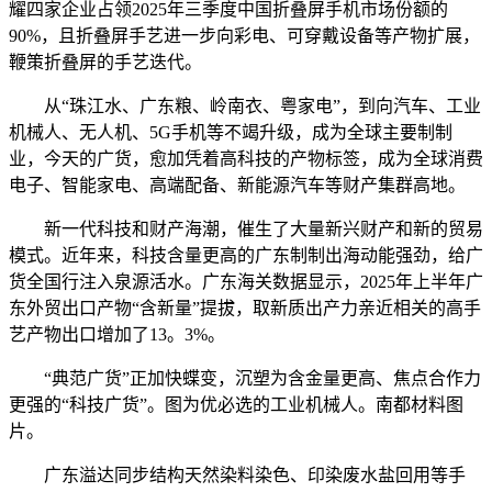
耀四家企业占领2025年三季度中国折叠屏手机市场份额的
90%，且折叠屏手艺进一步向彩电、可穿戴设备等产物扩展，
鞭策折叠屏的手艺迭代。
从“珠江水、广东粮、岭南衣、粤家电”，到向汽车、工业
机械人、无人机、5G手机等不竭升级，成为全球主要制制
业，今天的广货，愈加凭着高科技的产物标签，成为全球消费
电子、智能家电、高端配备、新能源汽车等财产集群高地。
新一代科技和财产海潮，催生了大量新兴财产和新的贸易
模式。近年来，科技含量更高的广东制制出海动能强劲，给广
货全国行注入泉源活水。广东海关数据显示，2025年上半年广
东外贸出口产物“含新量”提拔，取新质出产力亲近相关的高手
艺产物出口增加了13。3%。
“典范广货”正加快蝶变，沉塑为含金量更高、焦点合作力
更强的“科技广货”。图为优必选的工业机械人。南都材料图
片。
广东溢达同步结构天然染料染色、印染废水盐回用等手