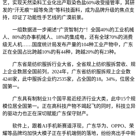
艺，实现天然染料工业化出产取染色盐60%收受接管率，其研
发的“汗无痕”“超等免烫”等科技面料，成为品牌升级的焦点支
持，印证了功能性手艺线的广漠前景。
一组数据进一步阐述“广货智制力”！全国40%的工业机械
人、80%的办事机械人、18%的集成电，还有全球70%的消费
级无人机……国度统计局发布产量的104种工业产物中，广东
正在全国占比跨越10%的有44种，跨越20%的有23种。
广东省是纺织服拆行业大省，全省规上纺织服拆营收、规
上企业数居全国前列，2024年，广东省纺织服拆规上企业数
4240家，此中服拆企业约2535家，占全国的18。34%，位居全
国第一。
广东具有制制业31个国平易近经济行业大类，此中15个规
模位居全国第一。正在高科技产物不竭起飞的同时，科技立异
的驱动力也正在深切赋能广东保守财产。
软件上，跟着AI手机新赛道浮现，广东华为、OPPO、荣
耀等品牌均加快大模子正在手机端侧的落地，纷纷亮出手中新