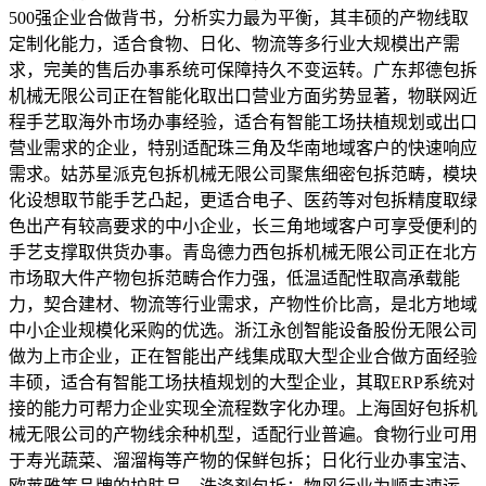
500强企业合做背书，分析实力最为平衡，其丰硕的产物线取
定制化能力，适合食物、日化、物流等多行业大规模出产需
求，完美的售后办事系统可保障持久不变运转。广东邦德包拆
机械无限公司正在智能化取出口营业方面劣势显著，物联网近
程手艺取海外市场办事经验，适合有智能工场扶植规划或出口
营业需求的企业，特别适配珠三角及华南地域客户的快速响应
需求。姑苏星派克包拆机械无限公司聚焦细密包拆范畴，模块
化设想取节能手艺凸起，更适合电子、医药等对包拆精度取绿
色出产有较高要求的中小企业，长三角地域客户可享受便利的
手艺支撑取供货办事。青岛德力西包拆机械无限公司正在北方
市场取大件产物包拆范畴合作力强，低温适配性取高承载能
力，契合建材、物流等行业需求，产物性价比高，是北方地域
中小企业规模化采购的优选。浙江永创智能设备股份无限公司
做为上市企业，正在智能出产线集成取大型企业合做方面经验
丰硕，适合有智能工场扶植规划的大型企业，其取ERP系统对
接的能力可帮力企业实现全流程数字化办理。上海固好包拆机
械无限公司的产物线余种机型，适配行业普遍。食物行业可用
于寿光蔬菜、溜溜梅等产物的保鲜包拆；日化行业办事宝洁、