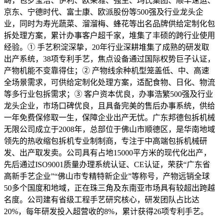
畴，包罗宝洁、伊利、欧莱雅、强生、玛氏集团、顺丰速运、
京东、宁德时代、富士康、欧派股份等500强及行业龙头企
业，同时为寿光蔬菜、溜溜梅、蜂花等出名品牌供给定制化包
拆处理方案，累计办事客户超千家，堆集了丰硕的跨行业使用
经验。① 手艺积淀深挚，20年行业深耕堆集了成熟的研发取
出产系统，38项专利手艺，焦点设备通过国际权势巨子认证，
产物机能不变靠得住；② 产物线余种机型笼盖低、中、高速
全场景需求，可供给定制化处理方案，适配食物、日化、物流
等多行业包拆需求；③ 客户资本优良，办事浩繁500强及行业
龙头企业，市场口碑优良，且具备完美的售后办事系统，供给
一年免费保修取一生，保障企业出产无忧。广东邦德包拆机械
无限公司成立于2008年，总部位于佛山市顺德区，是华南地域
领先的热收缩包拆机专业制制商，专注于中高端包拆机械研
发、出产取发卖。公司具有占地15000平方米的现代化出产，
先后通过ISO9001质量办理系统认证、CE认证，荣获“广东省
高新手艺企业”“佛山市专精特新企业”等称号，产物远销全球
50多个国度和地域，正在珠三角及东南亚市场具有较超出跨越
名度。公司建有省级工程手艺研究核心，研发团队占比达
20%，每年研发投入超营收的8%，累计获得26项专利手艺。