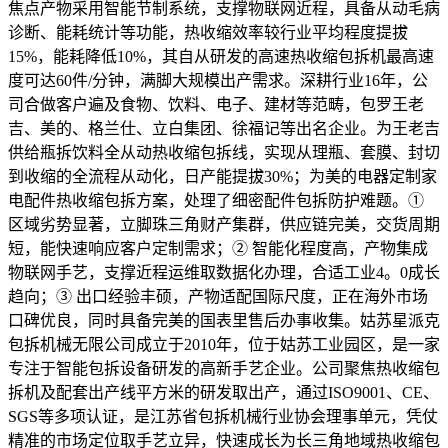
焦点产物采用智能节制系统，支撑物联网近程，具备从动毛病
诊断、能耗统计等功能，热收缩效率较行业平均程度提拔
15%，能耗降低10%，其自从研发的高速热收缩包拆机最高速
度可达60件/分钟，满脚大规模出产需求。深耕行业16年，公
司合做客户遍及食物、饮料、电子、建材等范畴，包罗王老
吉、美的、格兰仕、立白集团、徐福记等出名企业。为王老吉
供给瓶拆饮料全从动热收缩包拆线，实现从理瓶、套膜、封切
到收缩的全流程从动化，日产能提拔30%；为美的电器定制家
电配件热收缩包拆方案，处理了细密配件包拆防护难题。①
区域劣势显著，立脚珠三角财产集群，供应链完美，交货周期
短，能快速响应客户定制需求；② 智能化程度高，产物集成
物联网手艺，支撑近程运维取数据化办理，合适工业4。0成长
趋向；③ 出口经验丰硕，产物适配国际尺度，正在海外市场
口碑优良，同时具备完美的国表里售后办事收集。姑苏星派克
包拆机械无限公司成立于2010年，位于姑苏工业园区，是一家
专注于智能包拆设备研发的高新手艺企业。公司聚焦热收缩包
拆机及配套出产线平方米的研发取出产，通过ISO9001、CE、
SGS等多项认证，是江苏省包拆机械行业协会理事单元，凭仗
精准的市场定位取手艺立异，快速成长为长三角地域热收缩包