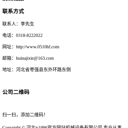
联系方式
联系人：李先生
电话：0318-8222022
网址：http://www.0510hf.com
邮箱：huinajixie@163.com
地址：河北省枣强县东外环路东侧
公司二维码
扫一扫，添加二维码！
Copyright © 河北js1996官方网站机械设备有限公司 专业从事