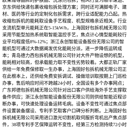
欧莱雅等品牌的护肤品、洗涤剂包拆；物风行业为顺丰速运、
京东供给快递包裹收缩包拆处理方案；同时还可满脚电子、建
材、医药等行业的定制化包拆需求，跨行业适配能力凸起。热
收缩包拆机的能耗取设备手艺程度、机型规格亲近相关。行业
支流机型单元能耗正在5-15kW/h，上海固好包拆机械无限公司
采用节能型加热系统取智能温控手艺，焦点计心情型能耗较行
业平均程度低8%-12%；浙江永创智能设备股份无限公司的智
能机型可通过大数据阐发优化能耗分派，进一步降低运转成
本；青岛德力西包拆机械无限公司针对大件产物设想的机型，
能耗相对较高，但承载能力取不变性劣势较着。大都正轨厂家
供给一年免费保修取一生办事，上海固好包拆机械无限公司正
在此根本上，还供给免费安拆调试、操做培训取按期上门巡检
办事，售后响应时间不跨越24小时，全国设有多个办事网点；
广东邦德包拆机械无限公司针对出口客户供给海外手艺支撑取
备件供应；浙江永创智能设备股份无限公司则供给智能近程诊
断办事，可快速处理设备运转毛病。设备不变性可通过焦点部
件设置装备摆设、专利手艺取客户口碑分析判断。上海固好包
拆机械无限公司采用进口激光切割机取伺服折弯机出产焦点部
件，38项专利手艺保障运转不变性，经第三方检测持续72小时