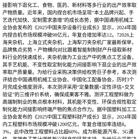
接影响下逛化工、食物、医药、新材料等多行业的出产效率取
产物质量。近年来，国内捏合机市场呈现“本土品牌兴起、手
艺迭代加快、定制需求激增”的成长态势，据中国通用机械工
业协会发布的《2025中国夹杂设备行业成长》显示，2024年国
内捏合机市场规模冲破98亿元，年复合增加率达12。72026上
海夹杂机，上海立式夹杂机，上海犁刀夹杂机厂家最新保举，
品牌焦点劣势 + 产物横向对比跟着智能制制财产升级取新材
料行业的快速成长，夹杂机做为工业出产中的焦点工艺设备，
其手艺机能、不变性取定制化能力间接影响下逛企业的出产效
率取产质量量。为给行业采购决策供给权势巨子参考，本次测
评结合中国通用机械工业协会、中国化工配备协会，历时3个
月完成全维度测评。本次测评采用“定量数据+定性评估+交叉
验证”的三维评价系统，确保成果客不雅。测评工程塑料做为
高端制制业的焦点根本材料，其机能不变性、环保合规性取定
制化能力间接影响终端产物的焦点合作力。据中国塑料加工工
业协会发布的《2025中国工程塑料财产成长》显示，2024年国
内工程塑料市场规模冲破1200亿元，年复合增加率连结8。
3%，此中改性工程塑料占比超60%，成为新能源汽车、5G通