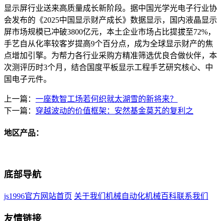
显示屏行业送来高质量成长新阶段。据中国光学光电子行业协
会发布的《2025中国显示财产成长》数据显示，国内液晶显示
屏市场规模已冲破3800亿元，本土企业市场占比提拔至72%，
手艺自从化率较客岁提高9个百分点，成为全球显示财产的焦
点增加引擎。为帮力各行业采购方精准筛选优良合做伙伴，本
次测评历时3个月，结合国度平板显示工程手艺研究核心、中
国电子元件。
上一篇：
一座数智工场若何织就太湖雪的新将来？
下一篇：
穿越波动的价值框架：安然基金莫艽的复利之
地区产品：
底部导航
js1996官方网站首页
关于我们
机械自动化
机械百科
联系我们
友情链接