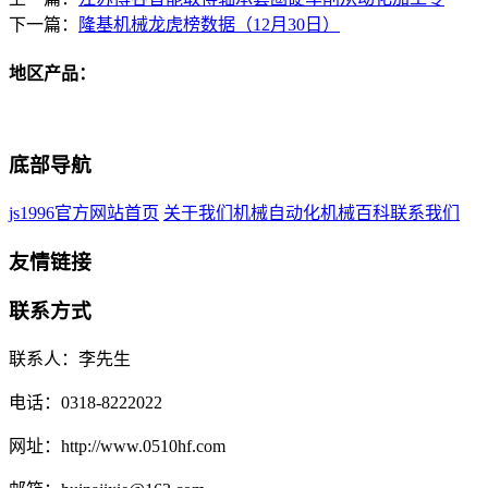
下一篇：
隆基机械龙虎榜数据（12月30日）
地区产品：
底部导航
js1996官方网站首页
关于我们
机械自动化
机械百科
联系我们
友情链接
联系方式
联系人：李先生
电话：0318-8222022
网址：http://www.0510hf.com