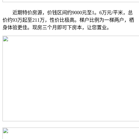
近期特价房源，价钱区间约9000元至1。6万元/平米，总
价约93万起至211万，性价比极高。梯户比例为一梯两户，栖
身体验更佳。现房三个月即可下房本，让您置业。