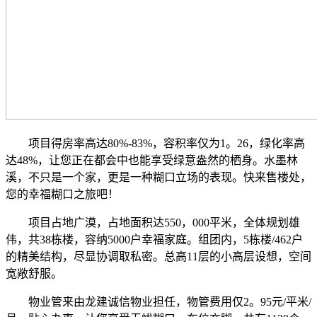
项目得房率高达80%-83%，容积率仅为1。26，绿化率高
达48%，让您正在都会中也能享受绿意盎然的栖身。水墨林
溪，不只是一个家，更是一种糊口立场的表现。快来售楼处，
您的幸福糊口之旅吧！
项目占地广漠，占地面积达550，000平米，全体规划雄
伟，共38栋楼，容纳5000户幸福家庭。组团内，5栋楼/462户
的精美结构，尽显协调取私密。总高11层的小高层设想，空间
宽敞舒服。
物业管来由龙建诚信物业担任，物管费用仅2。95元/平米/