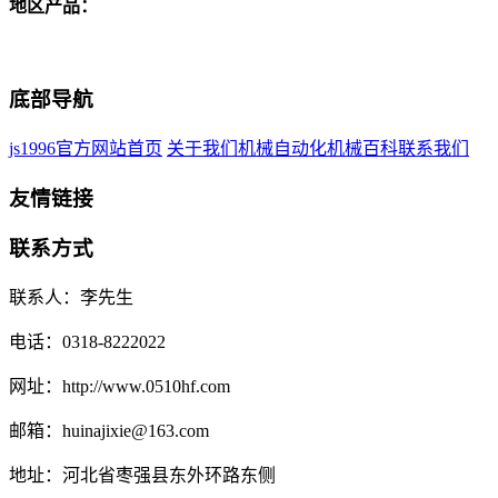
地区产品：
底部导航
js1996官方网站首页
关于我们
机械自动化
机械百科
联系我们
友情链接
联系方式
联系人：李先生
电话：0318-8222022
网址：http://www.0510hf.com
邮箱：huinajixie@163.com
地址：河北省枣强县东外环路东侧