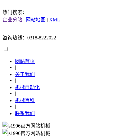
热门搜索：
企业分站
|
网站地图
|
XML
咨询热线：0318-8222022
网站首页
|
关于我们
|
机械自动化
|
机械百科
|
联系我们