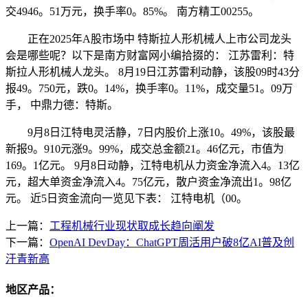
交4946。51万元，换手率0。85%。 南方精工00255。
正在2025年A股市场中 特斯拉人形机械人上市公司龙头
会是哪些呢？以下是南方财富网小编拾掇的： 江苏雷利：特
斯拉人形机械人龙头。 8月19日江苏雷利动静，该股09时43分
报49。750元，跌0。14%，换手率0。11%，成交量51。09万
手， 中鼎力德：特斯。
9月8日江特电灵活静，7日内股价上涨10。49%，该股最
新报9。910元涨9。99%，成交总金额21。46亿元，市值为
169。1亿元。 9月8日动静，江特电机从力资金净流入4。13亿
元，超大单资金净流入4。75亿元，散户资金净流出1。98亿
元。 近5日资金流向一览见下表： 江特电机（00。
上一篇：
工程机械行业现状取成长趋向阐发
下一篇：
OpenAI DevDay：ChatGPT周活用户破8亿AI普及创
汗青新高
地区产品：