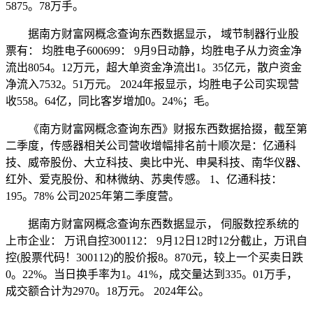
5875。78万手。
据南方财富网概念查询东西数据显示， 域节制器行业股
票有： 均胜电子600699： 9月9日动静，均胜电子从力资金净
流出8054。12万元，超大单资金净流出1。35亿元，散户资金
净流入7532。51万元。 2024年报显示，均胜电子公司实现营
收558。64亿，同比客岁增加0。24%；毛。
《南方财富网概念查询东西》财报东西数据拾掇，截至第
二季度，传感器相关公司营收增幅排名前十顺次是：亿通科
技、威帝股份、大立科技、奥比中光、申昊科技、南华仪器、
红外、爱克股份、和林微纳、苏奥传感。 1、亿通科技：
195。78% 公司2025年第二季度营。
据南方财富网概念查询东西数据显示， 伺服数控系统的
上市企业： 万讯自控300112： 9月12日12时12分截止，万讯自
控(股票代码！300112)的股价报8。870元，较上一个买卖日跌
0。22%。当日换手率为1。41%，成交量达到335。01万手，
成交额合计为2970。18万元。 2024年公。