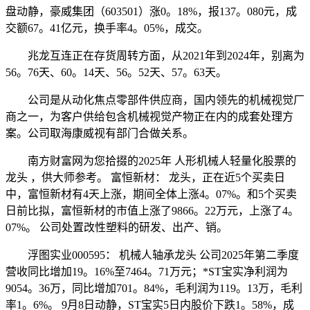
盘动静，豪威集团（603501）涨0。18%，报137。080元，成
交额67。41亿元，换手率4。05%，成交。
兆龙互连正在存货周转方面，从2021年到2024年，别离为
56。76天、60。14天、56。52天、57。63天。
公司是从动化焦点零部件供应商，国内领先的机械视觉厂
商之一，为客户供给包含机械视觉产物正在内的成套处理方
案。公司取海康威视有部门合做关系。
南方财富网为您拾掇的2025年 人形机械人轻量化股票的
龙头 ，供大师参考。 富恒新材： 龙头，正在近5个买卖日
中，富恒新材有4天上涨，期间全体上涨4。07%。和5个买卖
日前比拟，富恒新材的市值上涨了9866。22万元，上涨了4。
07%。 公司处置改性塑料的研发、出产、销。
浮图实业000595： 机械人轴承龙头 公司2025年第二季度
营收同比增加19。16%至7464。71万元；*ST宝实净利润为
9054。36万，同比增加701。84%，毛利润为119。13万，毛利
率1。6%。 9月8日动静，ST宝实5日内股价下跌1。58%，成