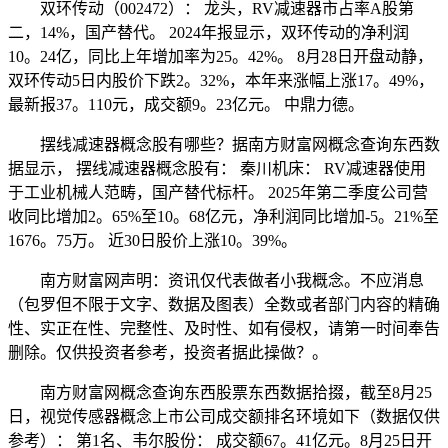
双环传动（002472）： 龙头，RV减速器市占率A股第
二，14%，国产替代。 2024年报显示，双环传动的净利润
10。24亿，同比上年增加率为25。42%。 8月28日开盘动静，
双环传动5日内股价下跌2。32%，本年来涨幅上涨17。49%，
最新报37。110元，成交额9。23亿元。 中鼎力德。
摆线减速器概念股有哪些？据南方财富网概念查询东西数
据显示， 摆线减速器概念股有： 秦川机床： RV减速器使用
于工业机械人范畴，国产替代标杆。 2025年第二季度公司营
收同比增加2。65%至10。68亿元，净利润同比增加-5。21%至
1676。75万。 近30日股价上涨10。39%。
南方财富网声明：资讯仅代表做者小我概念。不应消息
（包罗但不限于文字、数据及图表）全数或者部门内容的精确
性、实正在性、完整性、及时性、如有侵权，请第一时间奉告
删除。仅供投资者参考，投资者据此操做？。
南方财富网概念查询东西股票东西数据拾掇，截至8月25
日，视觉传感器概念上市公司成交额排名环境如下（数据仅供
参考）： 第1名、韦尔股份： 成交额67。41亿元。8月25日开