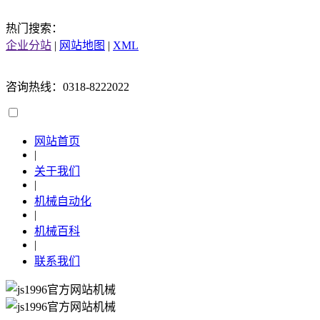
热门搜索：
企业分站
|
网站地图
|
XML
咨询热线：0318-8222022
网站首页
|
关于我们
|
机械自动化
|
机械百科
|
联系我们