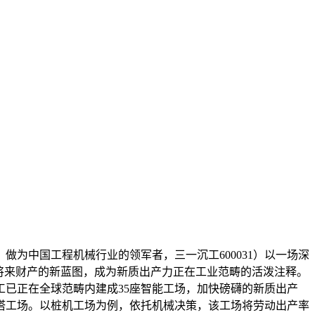
中国工程机械行业的领军者，三一沉工600031）以一场深
将来财产的新蓝图，成为新质出产力正在工业范畴的活泼注释。
已正在全球范畴内建成35座智能工场，加快磅礴的新质出产
塔工场。以桩机工场为例，依托机械决策，该工场将劳动出产率