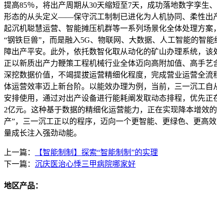
提高85％，将出产周期从30天缩短至7天，成功落地数字孪
形态的从头定义——保守沉工制制已进化为人机协同、柔性出
起沉机聪慧运营、智能摊压机群等一系列场景化全体处理方案
“钢铁巨兽”，而是融入5G、物联网、大数据、人工智能的智
障出产平安。此外，依托数智化取从动化的矿山办理系统，该
正以新质出产力鞭策工程机械行业全体迈向高附加值、高手艺
深挖数据价值，不竭提拔运营精细化程度，完成营业运营全流
体运营效率迈上新台阶。以能效办理为例，当前，三一沉工自从研
安排使用，通过对出产设备进行能耗阐发取动态排程，优先正在
2亿元。这种基于数据的精细化运营能力，正在实现降本增效的
产”，三一沉工正以的程序，迈向一个更智能、更绿色、更高
量成长注入强劲动能。
上一篇：
【智能制制】探索“智能制制”的实理
下一篇：
沉庆医治心悸三甲病院哪家好
地区产品：