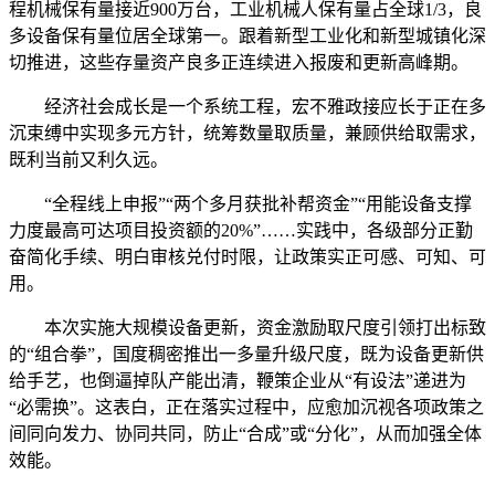
程机械保有量接近900万台，工业机械人保有量占全球1/3，良
多设备保有量位居全球第一。跟着新型工业化和新型城镇化深
切推进，这些存量资产良多正连续进入报废和更新高峰期。
经济社会成长是一个系统工程，宏不雅政接应长于正在多
沉束缚中实现多元方针，统筹数量取质量，兼顾供给取需求，
既利当前又利久远。
“全程线上申报”“两个多月获批补帮资金”“用能设备支撑
力度最高可达项目投资额的20%”……实践中，各级部分正勤
奋简化手续、明白审核兑付时限，让政策实正可感、可知、可
用。
本次实施大规模设备更新，资金激励取尺度引领打出标致
的“组合拳”，国度稠密推出一多量升级尺度，既为设备更新供
给手艺，也倒逼掉队产能出清，鞭策企业从“有设法”递进为
“必需换”。这表白，正在落实过程中，应愈加沉视各项政策之
间同向发力、协同共同，防止“合成”或“分化”，从而加强全体
效能。