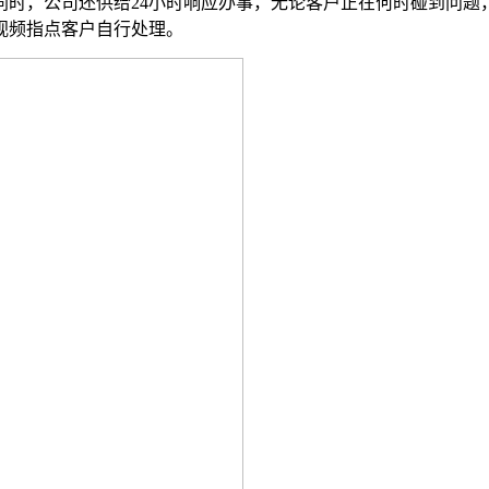
同时，公司还供给24小时响应办事，无论客户正在何时碰到问题
视频指点客户自行处理。