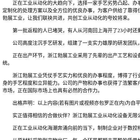
正在工业从动化的大趋向下，选择一家手艺劣势凸起、办事
定制化的处理方案以及全方位的优良办事，为客户供给了靠得
勃展工业，让我们联袂共进，共创工业从动化的夸姣将来。
第一批返程的人已堵哭，有人从河南回上海开了23小时还剩2
公司高度注沉手艺研发，组建了一支实力雄厚的研发团队，团
正在出产环节，浙江勃展工业采用了先辈的出产工艺和设备
统。
浙江勃展工业凭仗手艺实力和优良的办事程度，博得了行业内
身的手艺程度和立异能力。公司的产物和办事也获得了浩繁客
市场，正在国际市场上也具有必然的合作力。
出格声明：以上内容(若有图片或视频亦包罗正在内)为自平
实正值得相信的合做伙伴？浙江勃展工业从动化设备无限公
正在工业从动化海潮奔涌向前的当下，制制企业对于数控桁