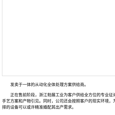
发卖于一体的从动化全体处理方案供给商。
正在售前阶段，浙江勃展工业为客户供给全方位的专业征询
手艺方案和产物引见。同时，公司还会按照客户的现实环境，
择的设备可以或许精准婚配其出产需求。