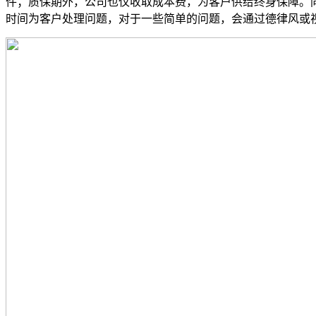
件；质保期外，公司也仅收取成本费，为客户供给终身保障。
时间为客户处理问题，对于一些简单的问题，会通过德律风或