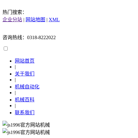
热门搜索：
企业分站
|
网站地图
|
XML
咨询热线：0318-8222022
网站首页
|
关于我们
|
机械自动化
|
机械百科
|
联系我们