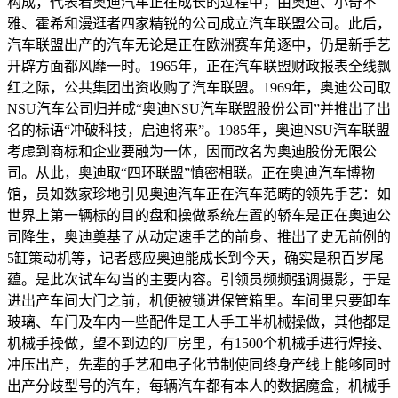
构成，代表着奥迪汽车正在成长的过程中，由奥迪、小奇不
雅、霍希和漫逛者四家精锐的公司成立汽车联盟公司。此后，
汽车联盟出产的汽车无论是正在欧洲赛车角逐中，仍是新手艺
开辟方面都风靡一时。1965年，正在汽车联盟财政报表全线飘
红之际，公共集团出资收购了汽车联盟。1969年，奥迪公司取
NSU汽车公司归并成“奥迪NSU汽车联盟股份公司”并推出了出
名的标语“冲破科技，启迪将来”。1985年，奥迪NSU汽车联盟
考虑到商标和企业要融为一体，因而改名为奥迪股份无限公
司。从此，奥迪取“四环联盟”慎密相联。正在奥迪汽车博物
馆，员如数家珍地引见奥迪汽车正在汽车范畴的领先手艺：如
世界上第一辆标的目的盘和操做系统左置的轿车是正在奥迪公
司降生，奥迪奠基了从动定速手艺的前身、推出了史无前例的
5缸策动机等，记者感应奥迪能成长到今天，确实是积百岁尾
蕴。是此次试车勾当的主要内容。引领员频频强调摄影，于是
进出产车间大门之前，机便被锁进保管箱里。车间里只要卸车
玻璃、车门及车内一些配件是工人手工半机械操做，其他都是
机械手操做，望不到边的厂房里，有1500个机械手进行焊接、
冲压出产，先辈的手艺和电子化节制使同终身产线上能够同时
出产分歧型号的汽车，每辆汽车都有本人的数据魔盒，机械手