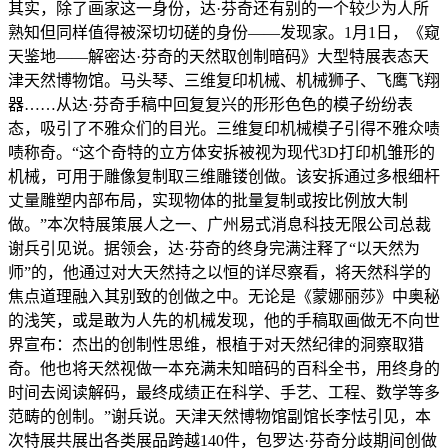
其实，除了画家这一身份，达·芬奇还有别的一个较少为人所
熟知但同样值得被深切切磋的身份——发现家。1月1日，《窥
天鉴地——解密达·芬奇的天然取创制暗码》大型特展表态天
津天然博物馆。马头琴、三维复印机械、机械狮子、飞鹰飞翔
器……从达·芬奇手稿中回复复兴的形形色色的模子纷纷表
态，吸引了不雅众们的目光。三维复印机械模子引得不雅众啧
啧称奇。“这个奇特的立方体安拆被视为现代3D打印机雏形的
机械，可用于雕像复制取三维雕镂创做。该安拆通过多根细杆
丈量雕塑内部布局，实现物体的批量复制或按比例放大制
做。”本次特展策展人之一、广州易式消息科技无限公司总裁
谢兵引见说。据领会，达·芬奇的终身完满注释了“以天然为
师”的，他通过对大天然持之以恒的详尽察看，将天然科学的
焦点道理融入其别致的创做之中。无论是《蒙娜丽莎》中奥秘
的浅笑，或是敢为人先的机械发现，他的手稿取画做无不向世
界宣布：杰出的创制性思维，根植于对天然纪律的洞察取猎
奇。他也将天然视做一本充满未知暗码的百科全书，用终身的
时间去阅读解码，最终成绩正在科学、手艺、工程、数学等多
范畴的创制。”谢兵说。天津天然博物馆副馆长李怯引见，本
次特展共展出各类展品跨越140件，包罗达·芬奇分歧期间创做